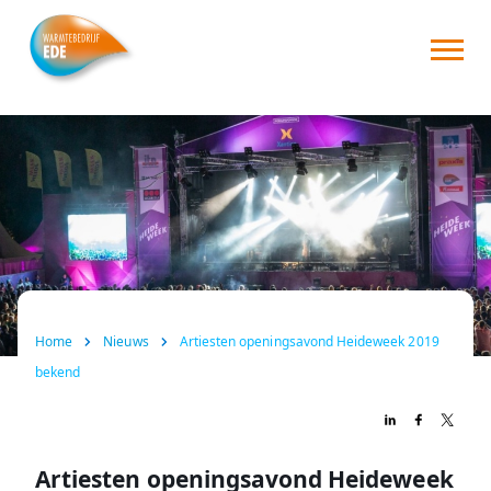
Home
Over ons
Consument
Zakelijk
Nieuws
Home
Nieuws
Artiesten openingsavond Heideweek 2019
FAQ
bekend
Contact
Artiesten openingsavond Heideweek