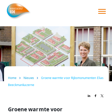
Home
Over ons
Consument
Zakelijk
Nieuws
Home
Nieuws
Groene warmte voor Rijksmonumenten Elias
FAQ
Beeckmankazerne
Contact
Groene warmte voor