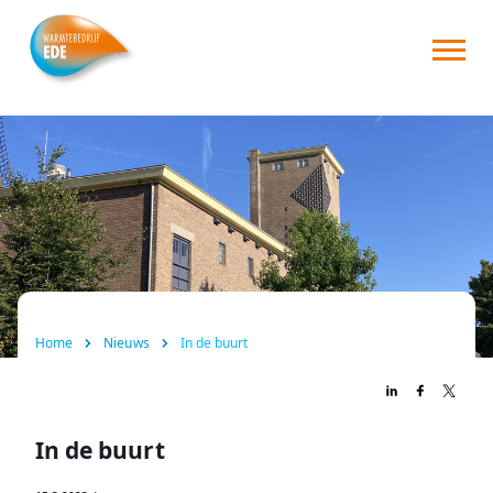
Home
Over ons
Consument
Zakelijk
Nieuws
Home
Nieuws
In de buurt
FAQ
Contact
In de buurt