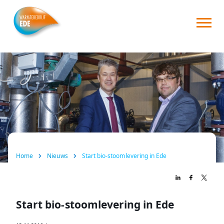
Home
Over ons
Consument
Zakelijk
Nieuws
Home
Nieuws
Start bio-stoomlevering in Ede
FAQ
Contact
Start bio-stoomlevering in Ede