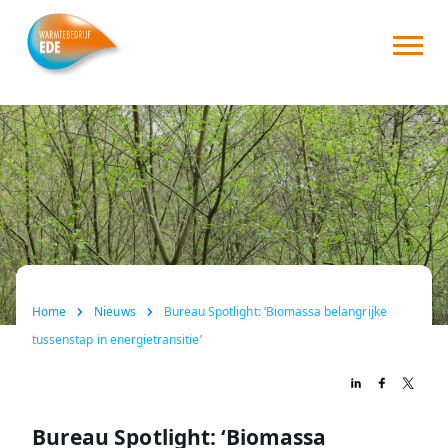
Home
Over ons
Consument
Zakelijk
Nieuws
Home
Nieuws
Bureau Spotlight: ‘Biomassa belangrijke
FAQ
tussenstap in energietransitie’
Contact
Bureau Spotlight: ‘Biomassa