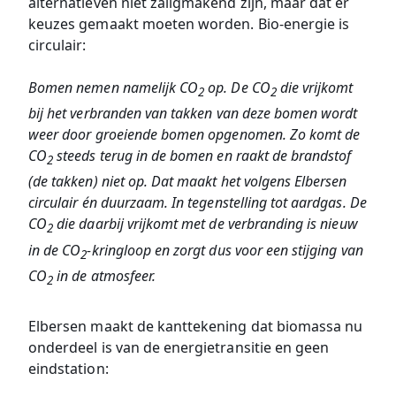
alternatieven niet zaligmakend zijn, maar dat er
keuzes gemaakt moeten worden. Bio-energie is
circulair:
Bomen nemen namelijk CO
op. De CO
die vrijkomt
2
2
bij het verbranden van takken van deze bomen wordt
weer door groeiende bomen opgenomen. Zo komt de
CO
steeds terug in de bomen en raakt de brandstof
2
(de takken) niet op. Dat maakt het volgens Elbersen
circulair én duurzaam. In tegenstelling tot aardgas. De
CO
die daarbij vrijkomt met de verbranding is nieuw
2
in de CO
-kringloop en zorgt dus voor een stijging van
2
CO
in de atmosfeer.
2
Elbersen maakt de kanttekening dat biomassa nu
onderdeel is van de energietransitie en geen
eindstation: