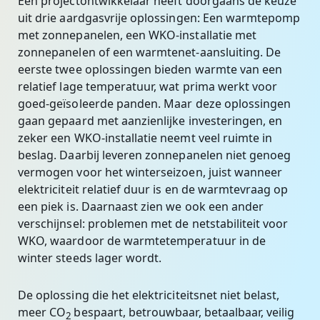
Een projectontwikkelaar heeft doorgaans de keuze
uit drie aardgasvrije oplossingen: Een warmtepomp
met zonnepanelen, een WKO-installatie met
zonnepanelen of een warmtenet-aansluiting. De
eerste twee oplossingen bieden warmte van een
relatief lage temperatuur, wat prima werkt voor
goed-geïsoleerde panden. Maar deze oplossingen
gaan gepaard met aanzienlijke investeringen, en
zeker een WKO-installatie neemt veel ruimte in
beslag. Daarbij leveren zonnepanelen niet genoeg
vermogen voor het winterseizoen, juist wanneer
elektriciteit relatief duur is en de warmtevraag op
een piek is. Daarnaast zien we ook een ander
verschijnsel: problemen met de netstabiliteit voor
WKO, waardoor de warmtetemperatuur in de
winter steeds lager wordt.
De oplossing die het elektriciteitsnet niet belast,
meer CO
bespaart, betrouwbaar, betaalbaar, veilig
2