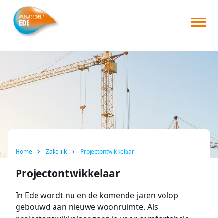
Home
Over ons
Consument
Zakelijk
Nieuws
Home
Zakelijk
Projectontwikkelaar
FAQ
Projectontwikkelaar
Contact
In Ede wordt nu en de komende jaren volop
gebouwd aan nieuwe woonruimte. Als