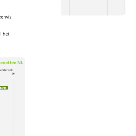
eenvis
l het