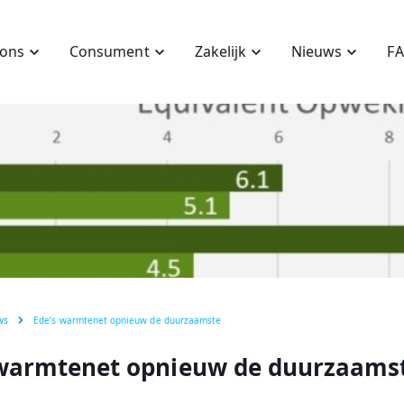
 ons
Consument
Zakelijk
Nieuws
F
ws
Ede’s warmtenet opnieuw de duurzaamste
 warmtenet opnieuw de duurzaams