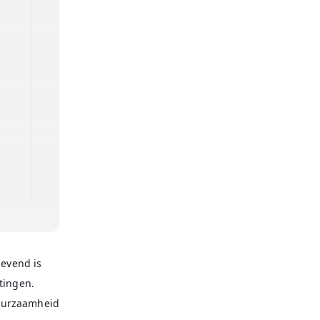
gevend is
tingen.
duurzaamheid