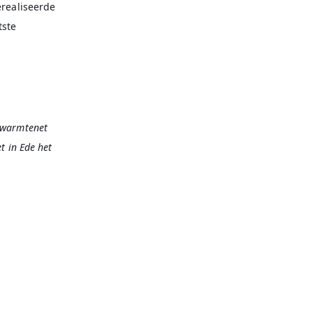
erealiseerde
tste
 warmtenet
t in Ede het