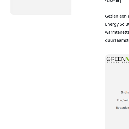
14-2-2018 |
Gezien een 
Energy Solu
warmtenette
duurzaamst