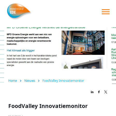
Home
Over ons
Consument
Zakelijk
Nieuws
Home
Nieuws
FoodValley Innovatiemonitor
FAQ
Contact
FoodValley Innovatiemonitor