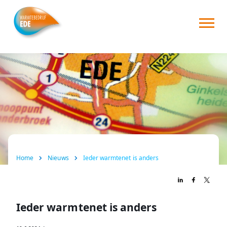
Home
Over ons
Consument
Zakelijk
Nieuws
Home
Nieuws
Ieder warmtenet is anders
FAQ
Contact
Ieder warmtenet is anders