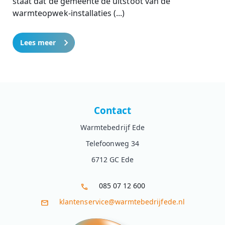
staat dat de gemeente de uitstoot van de
warmteopwek-installaties (...)
Lees meer
Contact
Warmtebedrijf Ede
Telefoonweg 34
6712 GC Ede
085 07 12 600
klantenservice@warmtebedrijfede.nl