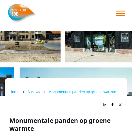
Home
Over ons
Consument
Zakelijk
Nieuws
Home
Nieuws
Monumentale panden op groene warmte
FAQ
Contact
Monumentale panden op groene
warmte