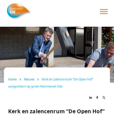
Home
Over ons
Consument
Zakelijk
Nieuws
Home
Nieuws
Kerk en zalencenrum “De Open Hof”
FAQ
aangesloten op groen Warmtenet Ede
Contact
Kerk en zalencenrum “De Open Hof”