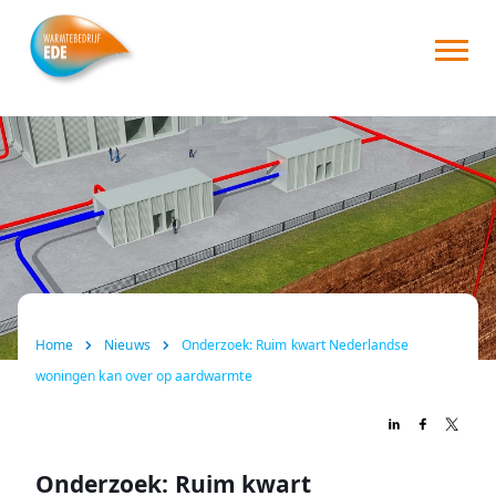
Home
Over ons
Consument
Zakelijk
Nieuws
Home
Nieuws
Onderzoek: Ruim kwart Nederlandse
FAQ
woningen kan over op aardwarmte
Contact
Onderzoek: Ruim kwart