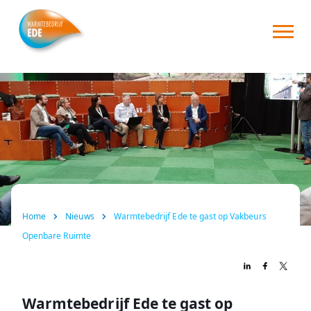
Home
Over ons
Consument
Zakelijk
Nieuws
Home
Nieuws
Warmtebedrijf Ede te gast op Vakbeurs
FAQ
Openbare Ruimte
Contact
Warmtebedrijf Ede te gast op